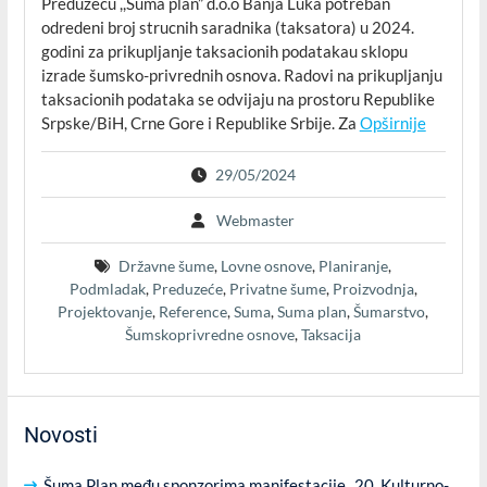
Preduzecu ,,Šuma plan” d.o.o Banja Luka potreban
odredeni broj strucnih saradnika (taksatora) u 2024.
godini za prikupljanje taksacionih podatakau sklopu
izrade šumsko-privrednih osnova. Radovi na prikupljanju
taksacionih podataka se odvijaju na prostoru Republike
Srpske/BiH, Crne Gore i Republike Srbije. Za
Opširnije
29/05/2024
Webmaster
Državne šume
,
Lovne osnove
,
Planiranje
,
Podmladak
,
Preduzeće
,
Privatne šume
,
Proizvodnja
,
Projektovanje
,
Reference
,
Suma
,
Suma plan
,
Šumarstvo
,
Šumskoprivredne osnove
,
Taksacija
Novosti
Šuma Plan među sponzorima manifestacije „20. Kulturno-