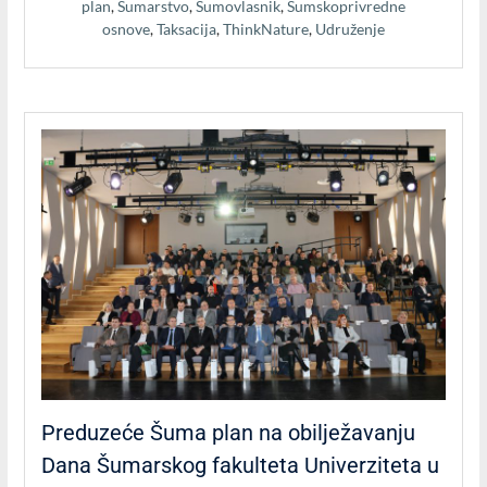
plan
,
Šumarstvo
,
Šumovlasnik
,
Šumskoprivredne
osnove
,
Taksacija
,
ThinkNature
,
Udruženje
Preduzeće Šuma plan na obilježavanju
Dana Šumarskog fakulteta Univerziteta u