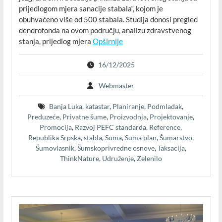
prijedlogom mjera sanacije stabala“, kojom je
obuhvaćeno više od 500 stabala. Studija donosi pregled
dendrofonda na ovom području, analizu zdravstvenog
stanja, prijedlog mjera
Opširnije
16/12/2025
Webmaster
Banja Luka
,
katastar
,
Planiranje
,
Podmladak
,
Preduzeće
,
Privatne šume
,
Proizvodnja
,
Projektovanje
,
Promocija
,
Razvoj PEFC standarda
,
Reference
,
Republika Srpska
,
stabla
,
Suma
,
Suma plan
,
Šumarstvo
,
Šumovlasnik
,
Šumskoprivredne osnove
,
Taksacija
,
ThinkNature
,
Udruženje
,
Zelenilo