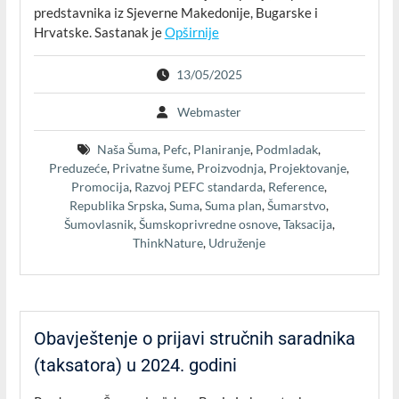
predstavnika iz Sjeverne Makedonije, Bugarske i
Hrvatske. Sastanak je
Opširnije
13/05/2025
Webmaster
Naša Šuma
,
Pefc
,
Planiranje
,
Podmladak
,
Preduzeće
,
Privatne šume
,
Proizvodnja
,
Projektovanje
,
Promocija
,
Razvoj PEFC standarda
,
Reference
,
Republika Srpska
,
Suma
,
Suma plan
,
Šumarstvo
,
Šumovlasnik
,
Šumskoprivredne osnove
,
Taksacija
,
ThinkNature
,
Udruženje
Obavještenje o prijavi stručnih saradnika
(taksatora) u 2024. godini