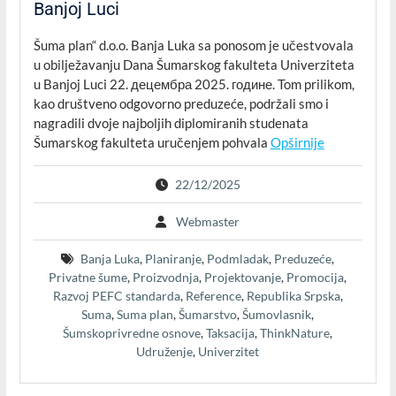
Banjoj Luci
Šuma plan“ d.o.o. Banja Luka sa ponosom je učestvovala
u obilježavanju Dana Šumarskog fakulteta Univerziteta
u Banjoj Luci 22. децембра 2025. године. Tom prilikom,
kao društveno odgovorno preduzeće, podržali smo i
nagradili dvoje najboljih diplomiranih studenata
Šumarskog fakulteta uručenjem pohvala
Opširnije
22/12/2025
Webmaster
Banja Luka
,
Planiranje
,
Podmladak
,
Preduzeće
,
Privatne šume
,
Proizvodnja
,
Projektovanje
,
Promocija
,
Razvoj PEFC standarda
,
Reference
,
Republika Srpska
,
Suma
,
Suma plan
,
Šumarstvo
,
Šumovlasnik
,
Šumskoprivredne osnove
,
Taksacija
,
ThinkNature
,
Udruženje
,
Univerzitet