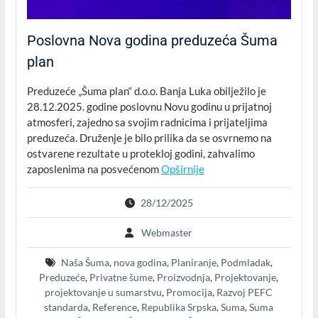
Poslovna Nova godina preduzeća Šuma
plan
Preduzeće „Šuma plan“ d.o.o. Banja Luka obilježilo je
28.12.2025. godine poslovnu Novu godinu u prijatnoj
atmosferi, zajedno sa svojim radnicima i prijateljima
preduzeća. Druženje je bilo prilika da se osvrnemo na
ostvarene rezultate u protekloj godini, zahvalimo
zaposlenima na posvećenom
Opširnije
28/12/2025
Webmaster
Naša Šuma
,
nova godina
,
Planiranje
,
Podmladak
,
Preduzeće
,
Privatne šume
,
Proizvodnja
,
Projektovanje
,
projektovanje u sumarstvu
,
Promocija
,
Razvoj PEFC
standarda
,
Reference
,
Republika Srpska
,
Suma
,
Suma