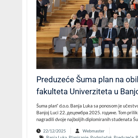
Preduzeće Šuma plan na obi
fakulteta Univerziteta u Banjo
Šuma plan“ d.o.o. Banja Luka sa ponosom je učestv
Banjoj Luci 22. децембра 2025. године. Tom prili
nagradili dvoje najboljih diplomiranih studenata
22/12/2025
Webmaster
Banja Luka
,
Planiranje
,
Podmladak
,
Preduzeće
,
P