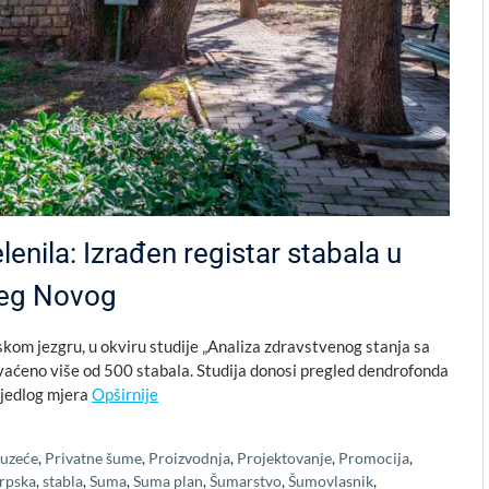
elenila: Izrađen registar stabala u
ceg Novog
kom jezgru, u okviru studije „Analiza zdravstvenog stanja sa
hvaćeno više od 500 stabala. Studija donosi pregled dendrofonda
ijedlog mjera
Opširnije
uzeće
,
Privatne šume
,
Proizvodnja
,
Projektovanje
,
Promocija
,
rpska
,
stabla
,
Suma
,
Suma plan
,
Šumarstvo
,
Šumovlasnik
,