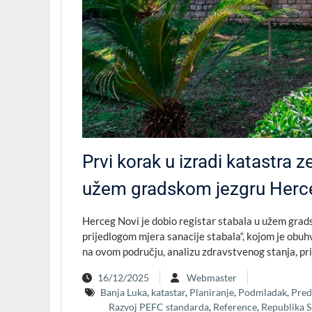
Prvi korak u izradi katastra z
užem gradskom jezgru Her
Herceg Novi je dobio registar stabala u užem grads
prijedlogom mjera sanacije stabala“, kojom je obu
na ovom području, analizu zdravstvenog stanja, pr
16/12/2025
Webmaster
Banja Luka
,
katastar
,
Planiranje
,
Podmladak
,
Pred
Razvoj PEFC standarda
,
Reference
,
Republika S