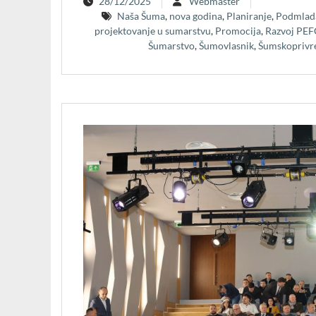
28/12/2025
Webmaster
Naša Šuma
,
nova godina
,
Planiranje
,
Podmlad
projektovanje u sumarstvu
,
Promocija
,
Razvoj PEF
Šumarstvo
,
Šumovlasnik
,
Šumskoprivr