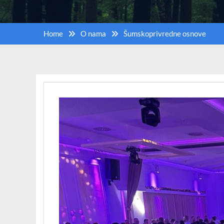
Home
O nama
Šumskoprivredne osnove