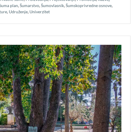
Suma plan
,
Šumarstvo
,
Šumovlasnik
,
Šumskoprivredne osnove
,
ture
,
Udruženje
,
Univerzitet