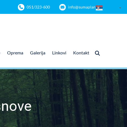
051/323-600
info@sumaplan.org
Serbian
▼
e
Oprema
Galerija
Linkovi
Kontakt
snove