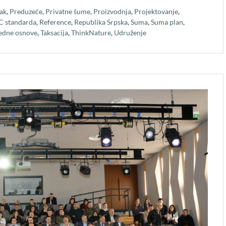
ak
,
Preduzeće
,
Privatne šume
,
Proizvodnja
,
Projektovanje
,
C standarda
,
Reference
,
Republika Srpska
,
Suma
,
Suma plan
,
edne osnove
,
Taksacija
,
ThinkNature
,
Udruženje