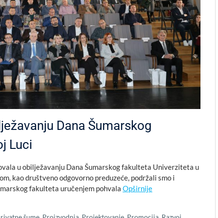
lježavanju Dana Šumarskog
j Luci
ovala u obilježavanju Dana Šumarskog fakulteta Univerziteta u
kom, kao društveno odgovorno preduzeće, podržali smo i
 Šumarskog fakulteta uručenjem pohvala
Opširnije
rivatne šume
,
Proizvodnja
,
Projektovanje
,
Promocija
,
Razvoj