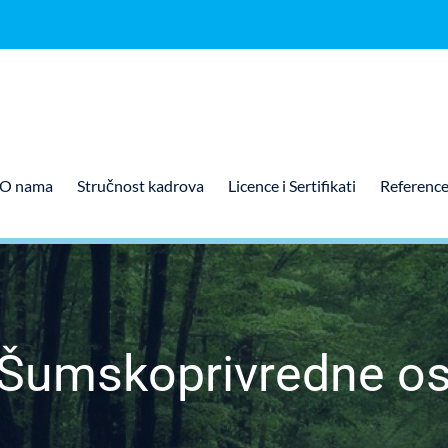
O nama
Stručnost kadrova
Licence i Sertifikati
Referenc
 Šumskoprivredne o