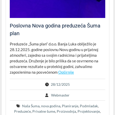
Poslovna Nova godina preduzeća Šuma
plan
Preduzeće „Šuma plan“ d.o.o. Banja Luka obilježilo je
28.12.2025. godine poslovnu Novu godinu u prijatnoj
atmosferi, zajedno sa svojim radnicima i prijateljima
preduzeća. Druženje je bilo prilika da se osvrnemo na
ostvarene rezultate u protekloj godini, zahvalimo
zaposlenima na posvećenom
Opširnije
28/12/2025
Webmaster
Naša Šuma
,
nova godina
,
Planiranje
,
Podmladak
,
Preduzeće
,
Privatne šume
,
Proizvodnja
,
Projektovanje
,