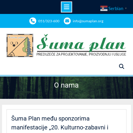
Serbian
▼
Skip
051/323-600
info@sumaplan.org
to
content
O nama
Šuma Plan među sponzorima
manifestacije „20. Kulturno-zabavni i