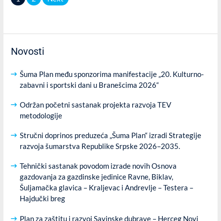
pagination
Novosti
Šuma Plan među sponzorima manifestacije „20. Kulturno-
zabavni i sportski dani u Branešcima 2026“
Održan početni sastanak projekta razvoja TEV
metodologije
Stručni doprinos preduzeća „Šuma Plan“ izradi Strategije
razvoja šumarstva Republike Srpske 2026–2035.
Tehnički sastanak povodom izrade novih Osnova
gazdovanja za gazdinske jedinice Ravne, Biklav,
Šuljamačka glavica – Kraljevac i Andrevlje – Testera –
Hajdučki breg
Plan za zaštitu i razvoj Savinske dubrave – Herceg Novi