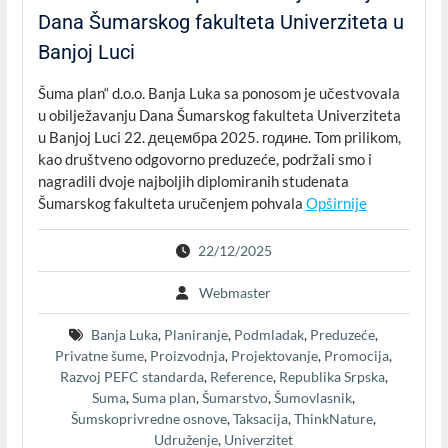
Dana Šumarskog fakulteta Univerziteta u
Banjoj Luci
Šuma plan“ d.o.o. Banja Luka sa ponosom je učestvovala
u obilježavanju Dana Šumarskog fakulteta Univerziteta
u Banjoj Luci 22. децембра 2025. године. Tom prilikom,
kao društveno odgovorno preduzeće, podržali smo i
nagradili dvoje najboljih diplomiranih studenata
Šumarskog fakulteta uručenjem pohvala
Opširnije
22/12/2025
Webmaster
Banja Luka
,
Planiranje
,
Podmladak
,
Preduzeće
,
Privatne šume
,
Proizvodnja
,
Projektovanje
,
Promocija
,
Razvoj PEFC standarda
,
Reference
,
Republika Srpska
,
Suma
,
Suma plan
,
Šumarstvo
,
Šumovlasnik
,
Šumskoprivredne osnove
,
Taksacija
,
ThinkNature
,
Udruženje
,
Univerzitet