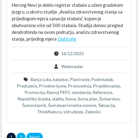
Herceg Novi je dobio registar stabala u užem gradskom
jezgru, u okviru studije „Analiza zdravstvenog stanja sa
prijedlogom mjera sanacije stabala“, kojom je
obuhvaćeno više od 500 stabala. Studija donosi pregled
dendrofonda na ovom području, analizu zdravstvenog
stanja, prijedlog mjera
Opširnije
16/12/2025
Webmaster
Banja Luka
,
katastar
,
Planiranje
,
Podmladak
,
Preduzeće
,
Privatne šume
,
Proizvodnja
,
Projektovanje
,
Promocija
,
Razvoj PEFC standarda
,
Reference
,
Republika Srpska
,
stabla
,
Suma
,
Suma plan
,
Šumarstvo
,
Šumovlasnik
,
Šumskoprivredne osnove
,
Taksacija
,
ThinkNature
,
Udruženje
,
Zelenilo
Posts
1
2
Next